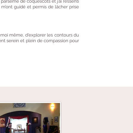
é parsemé de coquelicots et j’ai ressenti
m’ont guidé et permis de lâcher prise
 moi même, d'explorer les contours du
t serein et plein de compassion pour