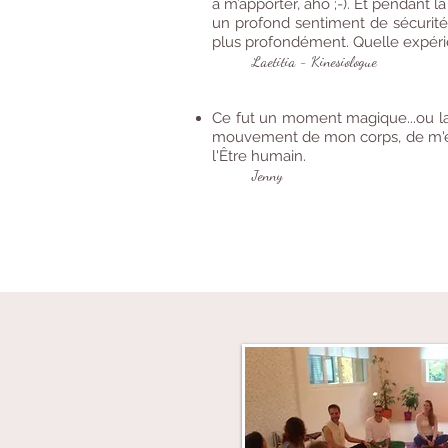
à m’apporter, aho ;-). Et pendant la
un profond sentiment de sécurité
plus profondément. Quelle expéri
Laetitia - Kinesiologue
Ce fut un moment magique...ou la
mouvement de mon corps, de m'en
l'Être humain.
Jenny