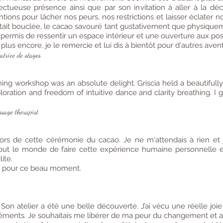
pectueuse présence ainsi que par son invitation à aller à la d
ns pour lâcher nos peurs, nos restrictions et laisser éclater notr
était bouclée, le cacao savouré tant gustativement que physiqu
ermis de ressentir un espace intérieur et une ouverture aux poss
 plus encore, je le remercie et lui dis à bientôt pour d'autres aven
trice de stages
ng workshop was an absolute delight. Griscia held a beautifull
oration and freedom of intuitive dance and clarity breathing. I g
age therapist
rs de cette cérémonie du cacao. Je ne m'attendais à rien et j'
tout le monde de faire cette expérience humaine personnelle
lite.
 et pour ce beau moment.
Son atelier a été une belle découverte. J’ai vécu une réelle joi
léments. Je souhaitais me libérer de ma peur du changement et ac