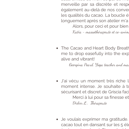
merveille par sa discrète et res
également au-delà de nos conventio
les qualités du cacao. La boucle 
longuement après son atelier m'a p
Alors, pour ceci et pour bien
Katia - massothérapeute et co-anima
The Cacao and Heart Body Breathi
me to drop easefully into the expl
alive and vibrant!
Georgina Peard, Yoga teacher and mass
J'ai vécu un moment très riche lo
moment intense. Je souhaite à 
sécurisant et discret de Griscia faci
Merci à lui pour sa finesse
Didier L., Thérapeute
Je voulais exprimer ma gratitude. 
cacao tout en dansant sur les 5 é