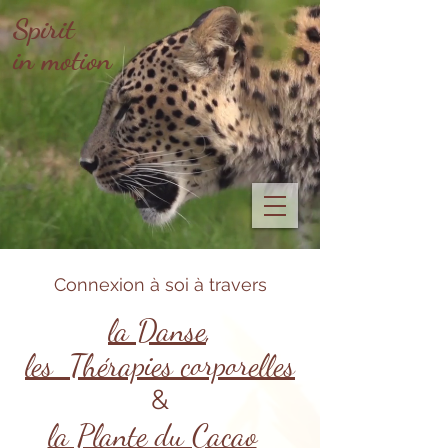
Spirit
in motion
Connexion à soi à travers
la Danse
,
les
Thérapies corporelles
&
la Plante du Cacao